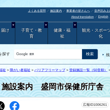
よくある質問
施設案内
事業者の皆さんへ
音声読み上
English
About translation
・届け
子育て・教
健康・福
観光・スポー
育
祉
化
を探す
検
福祉
>
障がい者福祉
>
バリアフリーマップ
>
登録施設一覧（50音順）
施設案内
盛岡市保健所庁舎
広報ID1006261