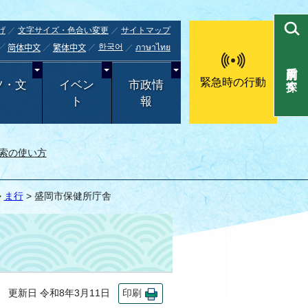
げ
文字サイズ・色合い変更
サイトマップ
한국어
ภาษาไทย
简体中文
繁体中文
目的別で探す
緊急時の行動
ツ・文
イベン
市政情
ト
報
索の使い方
>
ま行
> 盛岡市保健所庁舎
更新日 令和8年3月11日
印刷