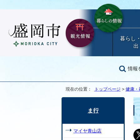
暮らし
出
情報
現在の位置：
トップページ
>
健康・
ま行
マイヤ青山店