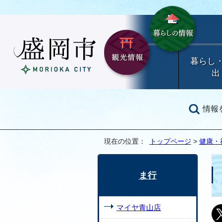
暮らし
出
情報
現在の位置：
トップページ
>
健康・
ま行
マイヤ青山店