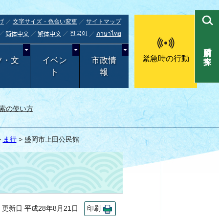
げ
文字サイズ・色合い変更
サイトマップ
한국어
ภาษาไทย
简体中文
繁体中文
目的別で探す
緊急時の行動
ツ・文
イベン
市政情
ト
報
索の使い方
>
ま行
> 盛岡市上田公民館
新日 平成28年8月21日
印刷