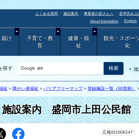
よくある質問
施設案内
事業者の皆さんへ
音声読み上
English
About translation
・届け
子育て・教
健康・福
観光・スポー
育
祉
化
を探す
検
福祉
>
障がい者福祉
>
バリアフリーマップ
>
登録施設一覧（50音順）
施設案内
盛岡市上田公民館
更
広報ID1006247