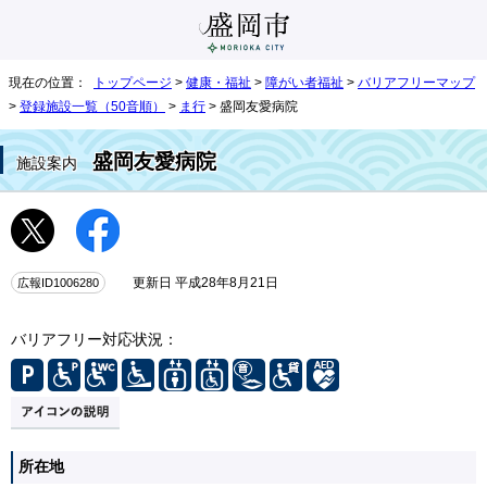
現在の位置：
トップページ
>
健康・福祉
>
障がい者福祉
>
バリアフリーマップ
>
登録施設一覧（50音順）
>
ま行
> 盛岡友愛病院
盛岡友愛病院
施設案内
広報ID1006280
更新日 平成28年8月21日
バリアフリー対応状況：
所在地