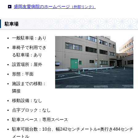
盛岡友愛病院のホームページ
（外部リンク）
駐車場
一般駐車場：あり
車椅子で利用でき
る駐車場：あり
設置場所：屋外
形態：平面
施設までの移動：
隣接
移動設備：なし
点字ブロック：なし
駐車スペース：専用スペース
駐車可能台数：10台、幅242センチメートル×奥行き484センチ
メートル