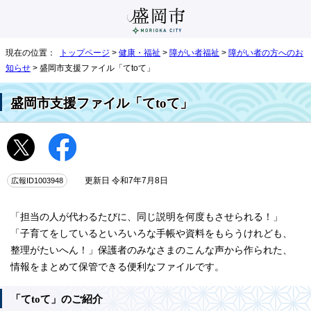
現在の位置：
トップページ
>
健康・福祉
>
障がい者福祉
>
障がい者の方へのお
知らせ
> 盛岡市支援ファイル「てtoて」
盛岡市支援ファイル「てtoて」
広報ID1003948
更新日 令和7年7月8日
「担当の人が代わるたびに、同じ説明を何度もさせられる！」
「子育てをしているといろいろな手帳や資料をもらうけれども、
整理がたいへん！」保護者のみなさまのこんな声から作られた、
情報をまとめて保管できる便利なファイルです。
「てtoて」のご紹介