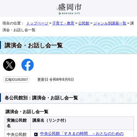
現在の位置：
トップページ
>
子育て・教育
>
公民館
>
ジャンル別講座一覧
> 講
演会・お話し会一覧
講演会・お話し会一覧
広報ID1052507
更新日 令和8年8月6日
各公民館別：講演会・お話し会一覧
講演会・お話し会一覧
実施公民館
講座名（リンク付）
名
中央公民館「すきまの時間 －おとなのための
中央公民館