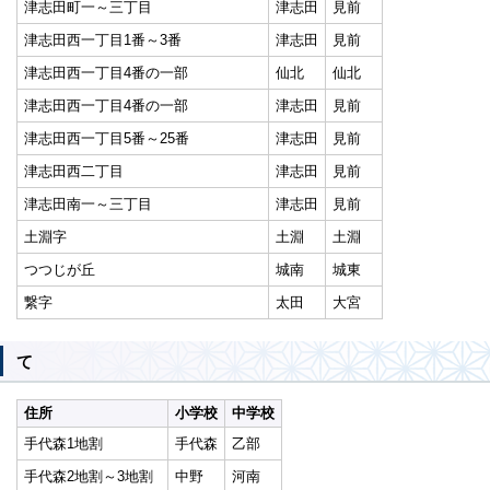
津志田町一～三丁目
津志田
見前
津志田西一丁目1番～3番
津志田
見前
津志田西一丁目4番の一部
仙北
仙北
津志田西一丁目4番の一部
津志田
見前
津志田西一丁目5番～25番
津志田
見前
津志田西二丁目
津志田
見前
津志田南一～三丁目
津志田
見前
土淵字
土淵
土淵
つつじが丘
城南
城東
繋字
太田
大宮
て
住所
小学校
中学校
手代森1地割
手代森
乙部
手代森2地割～3地割
中野
河南