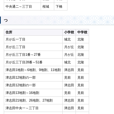
中央通二～三丁目
桜城
下橋
つ
住所
小学校
中学校
月が丘一丁目
城北
北陵
月が丘二丁目
月が丘
北陵
月が丘三丁目1番～27番
月が丘
北陵
月が丘三丁目28番～51番
城北
北陵
津志田1地割～6地割、9地割、11地割
津志田
見前
津志田12地割の一部
見前
見前
津志田12地割の一部
津志田
見前
津志田13地割～16地割
見前
見前
津志田21地割、26地割、27地割
津志田
見前
津志田中央一～三丁目
津志田
見前