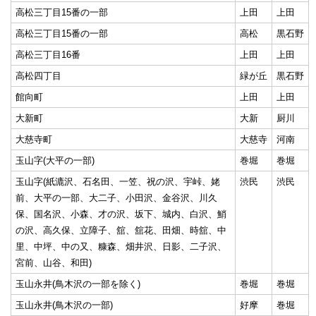
高松三丁目15番の一部
上田
上田
高松三丁目15番の一部
高松
黒石野
高松三丁目16番
上田
上田
高松四丁目
緑が丘
黒石野
館向町
上田
上田
大新町
大新
厨川
大慈寺町
大慈寺
河南
玉山字(大平の一部)
巻堀
巻堀
玉山字(紙漉沢、石名田、一笠、祝の沢、宇峠、姥
渋民
渋民
前、大平の一部、大二子、小田沢、金谷沢、川久
保、国名沢、小森、才の沢、坂下、城内、白沢、鮹
の沢、高久保、立障子、舘、舘花、田畑、時舘、中
里、中坪、中の又、糠森、畑井沢、日影、二子沢、
宮前、山谷、和田)
玉山永井(鳥木沢の一部を除く)
巻堀
巻堀
玉山永井(鳥木沢の一部)
好摩
巻堀