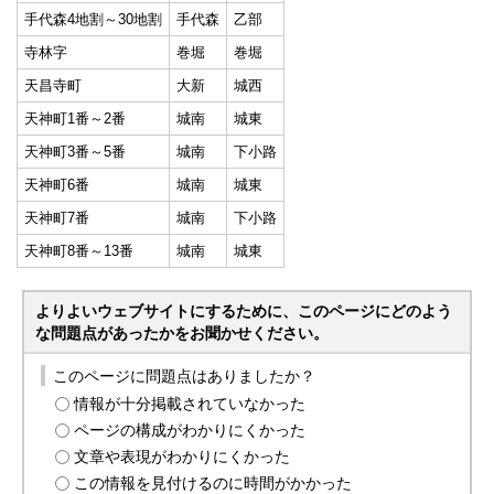
手代森4地割～30地割
手代森
乙部
寺林字
巻堀
巻堀
天昌寺町
大新
城西
天神町1番～2番
城南
城東
天神町3番～5番
城南
下小路
天神町6番
城南
城東
天神町7番
城南
下小路
天神町8番～13番
城南
城東
よりよいウェブサイトにするために、このページにどのよう
な問題点があったかをお聞かせください。
このページに問題点はありましたか？
情報が十分掲載されていなかった
ページの構成がわかりにくかった
文章や表現がわかりにくかった
この情報を見付けるのに時間がかかった