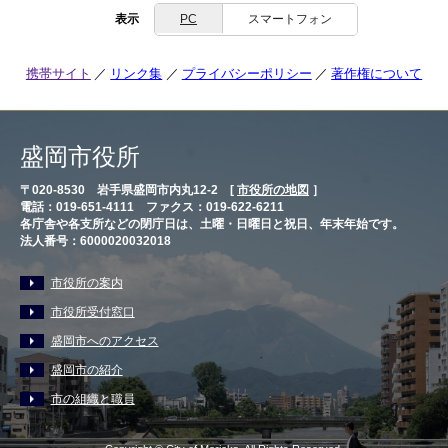
表示
PC
スマートフォン
携帯サイト
リンク集
プライバシーポリシー
著作権について
盛岡市役所
〒020-8530 岩手県盛岡市内丸12-2 [
市役所の地図
］
電話：019-651-4111 ファクス：019-622-6211
各庁舎や各支所などの閉庁日は、土曜・日曜日と祝日、年末年始です。
法人番号：6000020032018
市役所の案内
市役所受付窓口
盛岡市へのアクセス
盛岡市の紹介
市の組織と職員