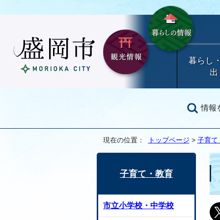
暮らし
出
情報
現在の位置：
トップページ
>
子育て
子育て・教育
市立小学校・中学校