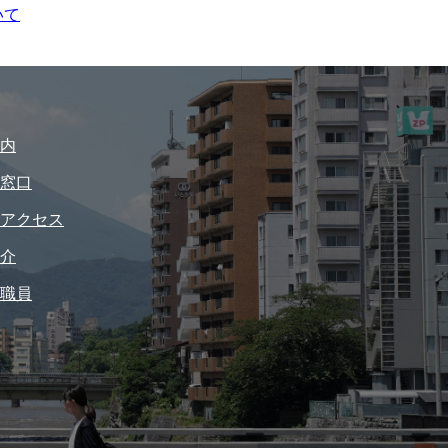
いて
内
窓口
アクセス
介
職員