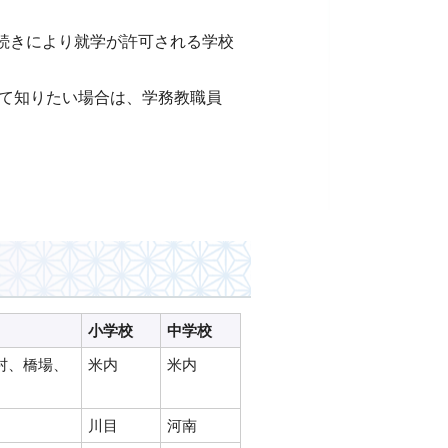
続きにより就学が許可される学校
いて知りたい場合は、学務教職員
小学校
中学校
村、橋場、
米内
米内
川目
河南