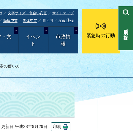
げ
文字サイズ・色合い変更
サイトマップ
한국어
ภาษาไทย
简体中文
繁体中文
目的別で探す
緊急時の行動
ツ・文
イベン
市政情
ト
報
索の使い方
新日 平成28年9月29日
印刷