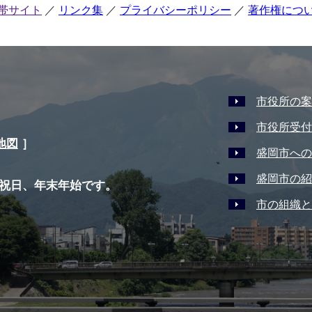
帯サイト
リンク集
プライバシーポリシー
著作権につ
市役所の案
市役所受付
地図
］
盛岡市への
盛岡市の紹
祝日、年末年始です。
市の組織と