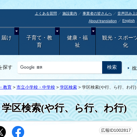
よくある質問
施設案内
事業者の皆さんへ
音声読み上
English
About translation
・届け
子育て・教
健康・福
観光・スポー
育
祉
化
を探す
検
・教育
>
市立小学校・中学校
>
学区検索
> 学区検索(や行、ら行、わ行)
学区検索(や行、ら行、わ行)
更
広報ID1002817