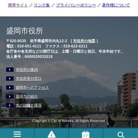
携帯サイト
リンク集
プライバシーポリシー
著作権について
盛岡市役所
〒020-8530 岩手県盛岡市内丸12-2 [
市役所の地図
］
電話：019-651-4111 ファクス：019-622-6211
各庁舎や各支所などの閉庁日は、土曜・日曜日と祝日、年末年始です。
法人番号：6000020032018
市役所の案内
市役所受付窓口
盛岡市へのアクセス
盛岡市の紹介
市の組織と職員
Copyright © City of Morioka, All Rights Reserved.