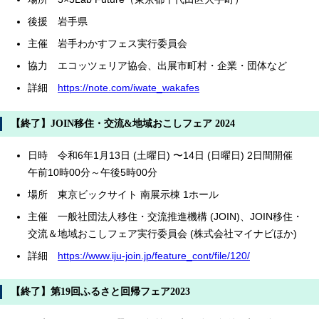
後援 岩手県
主催 岩手わかすフェス実行委員会
協力 エコッツェリア協会、出展市町村・企業・団体など
詳細
https://note.com/iwate_wakafes
【終了】JOIN移住・交流&地域おこしフェア 2024
日時 令和6年1月13日 (土曜日) 〜14日 (日曜日) 2日間開催
午前10時00分～午後5時00分
場所 東京ビックサイト 南展示棟 1ホール
主催 一般社団法人移住・交流推進機構 (JOIN)、JOIN移住・
交流＆地域おこしフェア実行委員会 (株式会社マイナビほか)
詳細
https://www.iju-join.jp/feature_cont/file/120/
【終了】第19回ふるさと回帰フェア2023