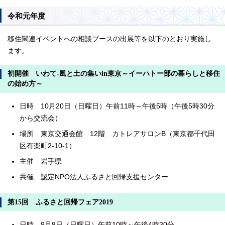
令和元年度
移住関連イベントへの相談ブースの出展等を以下のとおり実施し
ます。
初開催 いわて-風と土の集いin東京～イーハトー部の暮らしと移住
の始め方～
日時 10月20日（日曜日）午前11時～午後5時（午後5時30分
から交流会）
場所 東京交通会館 12階 カトレアサロンB（東京都千代田
区有楽町2-10-1）
主催 岩手県
共催 認定NPO法人ふるさと回帰支援センター
第15回 ふるさと回帰フェア2019
日時 9月8日（日曜日）午前10時～午後4時30分