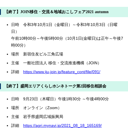
【終了】JOIN移住・交流＆地域おこしフェア2021 autumn
日時 令和3年10月1日（金曜日）～令和3年10月3日（日曜
日）
午前10時00分～午後5時00分（10月1日(金曜日)は正午～午後7
時00分）
場所 新宿住友ビル三角広場
主催 一般社団法人 移住・交流推進機構（JOIN）
詳細
https://www.iju-join.jp/feature_cont/file/091/
【終了】盛岡エリアくらしホンネトーク第2回移住相談会
日時 9月23日（木曜日）午後1時30分 ～午後4時00分
場所 オンライン（Zoom）
主催 岩手県盛岡広域振興局
詳細
https://agri.mynavi.jp/2021_08_18_165169/