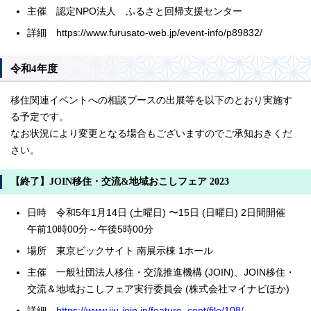
主催 認定NPO法人 ふるさと回帰支援センター
詳細 https://www.furusato-web.jp/event-info/p89832/
令和4年度
移住関連イベントへの相談ブースの出展等を以下のとおり実施す
る予定です。
なお状況により変更となる場合もございますのでご承知おきくだ
さい。
【終了】JOIN移住・交流&地域おこしフェア 2023
日時 令和5年1月14日 (土曜日) 〜15日 (日曜日) 2日間開催
午前10時00分～午後5時00分
場所 東京ビックサイト 南展示棟 1ホール
主催 一般社団法人移住・交流推進機構 (JOIN)、JOIN移住・
交流＆地域おこしフェア実行委員会 (株式会社マイナビほか)
詳細
https://www.iju-join.jp/feature_cont/file/108/