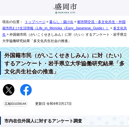
現在の位置：
トップページ
>
暮らし・届け出
>
都市間交流・多文化共生・外国
籍市民むけ生活情報（Life_in_Morioka（Easy_Japanese_Guide））
>
多文化共
生
> 外国籍市民（がいこくせきしみん）に対（たい）するアンケート・岩手県立
大学協働研究結果「多文化共生社会の推進」
外国籍市民（がいこくせきしみん）に対（たい）
するアンケート・岩手県立大学協働研究結果「多
文化共生社会の推進」
広報ID1039144
更新日 令和4年3月17日
市内在住外国人に対するアンケート調査