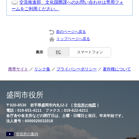
交流推進部 文化国際課へのお問い合わせは専用フォ
ームをご利用ください。
前のページへ戻る
トップページへ戻る
表示
PC
スマートフォン
携帯サイト
リンク集
プライバシーポリシー
著作権について
盛岡市役所
〒020-8530 岩手県盛岡市内丸12-2 [
市役所の地図
］
電話：019-651-4111 ファクス：019-622-6211
各庁舎や各支所などの閉庁日は、土曜・日曜日と祝日、年末年始です。
法人番号：6000020032018
市役所の案内