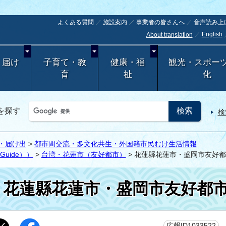
よくある質問
施設案内
事業者の皆さんへ
音声読み上
English
About translation
・届け
子育て・教
健康・福
観光・スポー
育
祉
化
を探す
検
・届け出
>
都市間交流・多文化共生・外国籍市民むけ生活情報
e_Guide））
>
台湾・花蓮市（友好都市）
> 花蓮縣花蓮市・盛岡市友好
花蓮縣花蓮市・盛岡市友好都
更
広報ID1033522