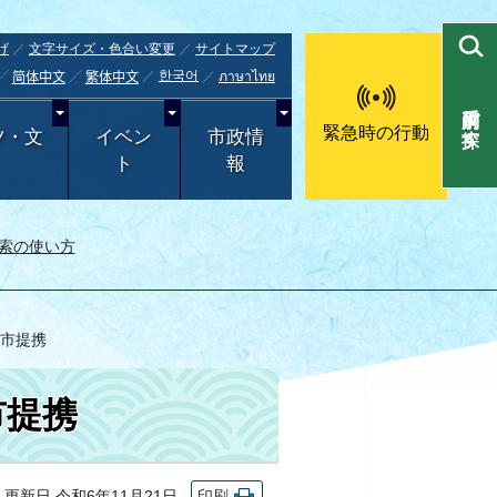
げ
文字サイズ・色合い変更
サイトマップ
한국어
ภาษาไทย
简体中文
繁体中文
目的別で探す
緊急時の行動
ツ・文
イベン
市政情
ト
報
索の使い方
都市提携
市提携
新日 令和6年11月21日
印刷