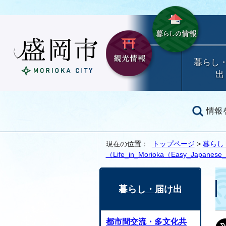
暮らし
出
情報
現在の位置：
トップページ
>
暮らし
（Life_in_Morioka（Easy_Japanes
暮らし・届け出
都市間交流・多文化共