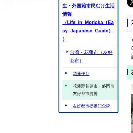
生・外国籍市民むけ生活
情報
（Life_in_Morioka（Ea
sy_Japanese_Guide）
）
台湾・花蓮市（友好
都市）
花蓮便り
花蓮縣花蓮市・盛岡市
友好都市提携
友好都市提携記念碑