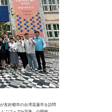
団が友好都市の台湾花蓮市を訪問
んごフェアin花蓮」の開催、