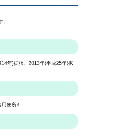
す。
成14年)拡張、2013年(平成25年)拡
者用便所3