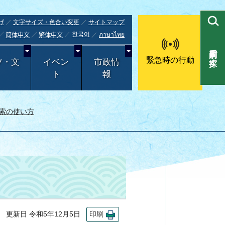
げ
文字サイズ・色合い変更
サイトマップ
한국어
ภาษาไทย
简体中文
繁体中文
目的別で探す
緊急時の行動
ツ・文
イベン
市政情
ト
報
索の使い方
更新日 令和5年12月5日
印刷