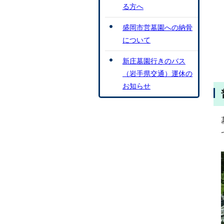
る方へ
盛岡市営墓園への納骨
について
新庄墓園行きのバス
（岩手県交通）運休の
お知らせ