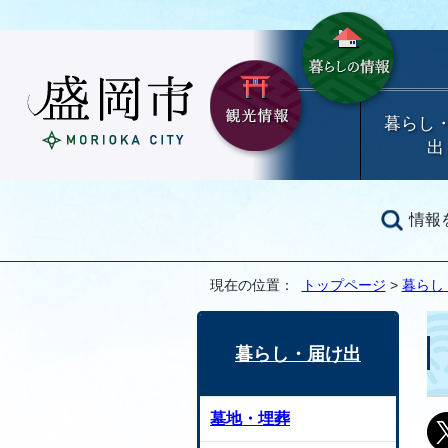
暮らし
出
情報
現在の位置：
トップページ
>
暮らし
暮らし・届け出
墓地・埋葬