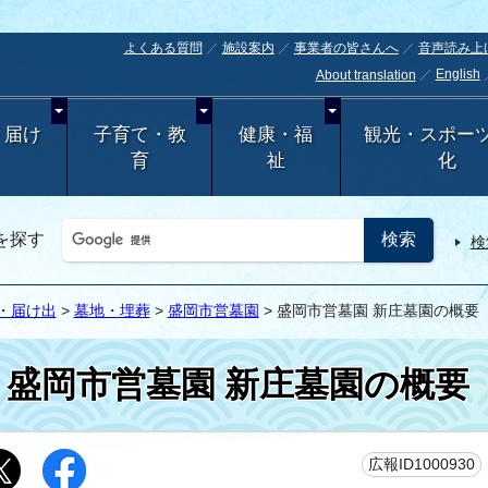
よくある質問
施設案内
事業者の皆さんへ
音声読み上
English
About translation
・届け
子育て・教
健康・福
観光・スポー
育
祉
化
を探す
検
・届け出
>
墓地・埋葬
>
盛岡市営墓園
> 盛岡市営墓園 新庄墓園の概要
盛岡市営墓園 新庄墓園の概要
広報ID1000930