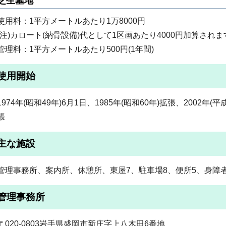
芝生墓地
使用料：1平方メートルあたり1万8000円
(注)カロート(納骨設備)代として1区画あたり4000円加算されま
管理料：1平方メートルあたり500円(1年間)
使用開始
1974年(昭和49年)6月1日、1985年(昭和60年)拡張、2002年(平
張
主な施設
管理事務所、案内所、休憩所、東屋7、駐車場8、便所5、身障
管理事務所
〒020-0803岩手県盛岡市新庄字上八木田6番地