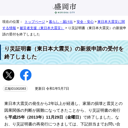
現在の位置：
トップページ
>
暮らし・届け出
>
安全・安心
>
東日本大震災に関
する情報
>
被災者支援（東日本大震災）
> り災証明書（東日本大震災）の新規申
請の受付を終了しました
り災証明書（東日本大震災）の新規申請の受付を
終了しました
広報ID1002083
更新日 令和1年5月7日
東日本大震災の発生から2年以上が経過し、家屋の損壊と震災との
因果関係の判断が困難になってきたことから、り災証明書の発行
を
平成25年（
2013年）
11月29日（金曜日）
で終了しました。な
お、り災証明書の再発行につきましては、下記担当までお問い合