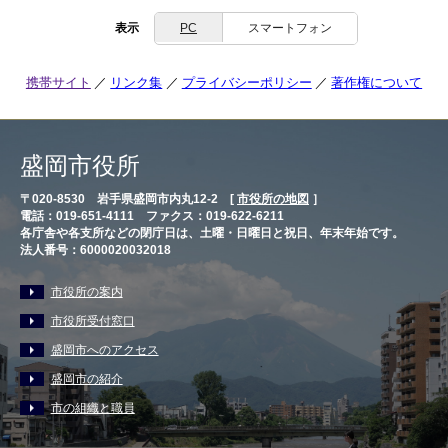
表示
PC
スマートフォン
携帯サイト
リンク集
プライバシーポリシー
著作権について
盛岡市役所
〒020-8530 岩手県盛岡市内丸12-2 [
市役所の地図
］
電話：019-651-4111 ファクス：019-622-6211
各庁舎や各支所などの閉庁日は、土曜・日曜日と祝日、年末年始です。
法人番号：6000020032018
市役所の案内
市役所受付窓口
盛岡市へのアクセス
盛岡市の紹介
市の組織と職員