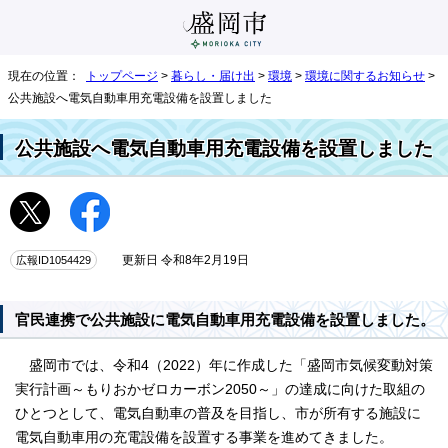
現在の位置：
トップページ
>
暮らし・届け出
>
環境
>
環境に関するお知らせ
>
公共施設へ電気自動車用充電設備を設置しました
公共施設へ電気自動車用充電設備を設置しました
広報ID1054429
更新日 令和8年2月19日
官民連携で公共施設に電気自動車用充電設備を設置しました。
盛岡市では、令和4（2022）年に作成した「盛岡市気候変動対策
実行計画～もりおかゼロカーボン2050～」の達成に向けた取組の
ひとつとして、電気自動車の普及を目指し、市が所有する施設に
電気自動車用の充電設備を設置する事業を進めてきました。