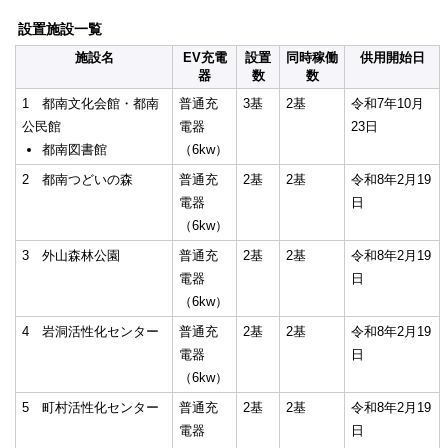
設置施設一覧
施設名
EV充電
設置
同時稼働
供用開始日
器
数
数
1 都南文化会館・都南
普通充
3基
2基
令和7年10月
公民館
電器
23日
都南図書館
（6kw）
2 都南つどいの森
普通充
2基
2基
令和8年2月19
電器
日
（6kw）
3 外山森林公園
普通充
2基
2基
令和8年2月19
電器
日
（6kw）
4 岩洞活性化センター
普通充
2基
2基
令和8年2月19
電器
日
（6kw）
5 町村活性化センター
普通充
2基
2基
令和8年2月19
電器
日