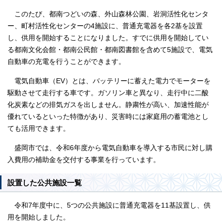
このたび、都南つどいの森、外山森林公園、岩洞活性化センタ
ー、町村活性化センターの4施設に、普通充電器を各2基を設置
し、供用を開始することになりました。すでに供用を開始してい
る都南文化会館・都南公民館・都南図書館を含めて5施設で、電気
自動車の充電を行うことができます。
電気自動車（EV）とは、バッテリーに蓄えた電力でモーターを
駆動させて走行する車です。ガソリン車と異なり、走行中に二酸
化炭素などの排気ガスを出しません。静粛性が高い、加速性能が
優れているといった特徴があり、災害時には家庭用の蓄電池とし
ても活用できます。
盛岡市では、令和6年度から電気自動車を導入する市民に対し購
入費用の補助金を交付する事業を行っています。
設置した公共施設一覧
令和7年度中に、5つの公共施設に普通充電器を11基設置し、供
用を開始しました。