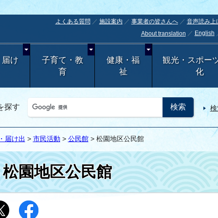
よくある質問
施設案内
事業者の皆さんへ
音声読み上
English
About translation
・届け
子育て・教
健康・福
観光・スポー
育
祉
化
を探す
検
・届け出
>
市民活動
>
公民館
> 松園地区公民館
松園地区公民館