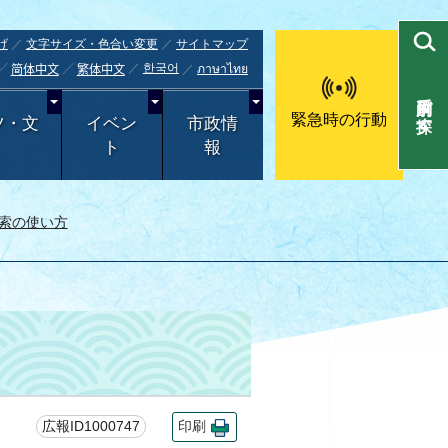
げ
文字サイズ・色合い変更
サイトマップ
한국어
ภาษาไทย
简体中文
繁体中文
目的別で探す
緊急時の行動
ツ・文
イベン
市政情
ト
報
索の使い方
広報ID1000747
印刷