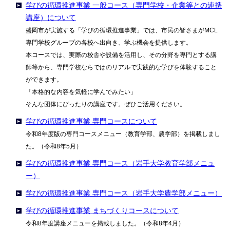
学びの循環推進事業 一般コース（専門学校・企業等との連携
講座）について
盛岡市が実施する「学びの循環推進事業」では、市民の皆さまがMCL
専門学校グループの各校へ出向き、学ぶ機会を提供します。
本コースでは、実際の校舎や設備を活用し、その分野を専門とする講
師等から、専門学校ならではのリアルで実践的な学びを体験すること
ができます。
「本格的な内容を気軽に学んでみたい」
そんな団体にぴったりの講座です。ぜひご活用ください。
学びの循環推進事業 専門コースについて
令和8年度版の専門コースメニュー（教育学部、農学部）を掲載しまし
た。（令和8年5月）
学びの循環推進事業 専門コース（岩手大学教育学部メニュ
ー）
学びの循環推進事業 専門コース（岩手大学農学部メニュー）
学びの循環推進事業 まちづくりコースについて
令和8年度講座メニューを掲載しました。（令和8年4月）