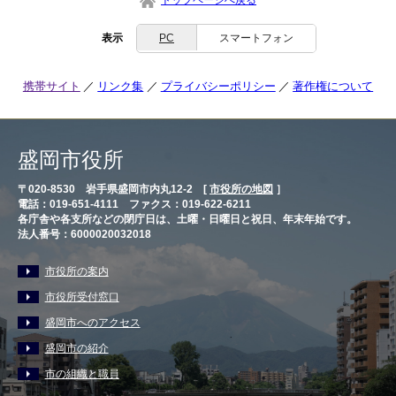
表示
PC
スマートフォン
携帯サイト
リンク集
プライバシーポリシー
著作権について
盛岡市役所
〒020-8530 岩手県盛岡市内丸12-2 [
市役所の地図
］
電話：019-651-4111 ファクス：019-622-6211
各庁舎や各支所などの閉庁日は、土曜・日曜日と祝日、年末年始です。
法人番号：6000020032018
市役所の案内
市役所受付窓口
盛岡市へのアクセス
盛岡市の紹介
市の組織と職員