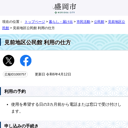
現在の位置：
トップページ
>
暮らし・届け出
>
市民活動
>
公民館
>
見前地区公
民館
> 見前地区公民館 利用の仕方
見前地区公民館 利用の仕方
広報ID1000757
更新日 令和6年4月12日
利用の予約
使用を希望する日の3カ月前から電話または窓口で受け付けし
ます。
申し込みの手続き