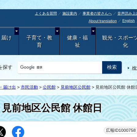
よくある質問
施設案内
事業者の皆さんへ
音声読み上
English
About translation
・届け
子育て・教
健康・福
観光・スポー
育
祉
化
を探す
検
・届け出
>
市民活動
>
公民館
>
見前地区公民館
> 見前地区公民館 休館
見前地区公民館 休館日
広報ID1000758