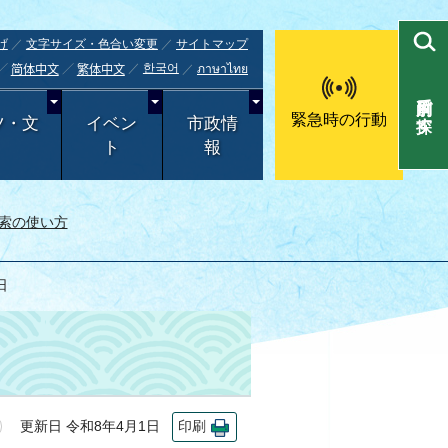
げ
文字サイズ・色合い変更
サイトマップ
한국어
ภาษาไทย
简体中文
繁体中文
目的別で探す
緊急時の行動
ツ・文
イベン
市政情
ト
報
索の使い方
日
更新日 令和8年4月1日
印刷