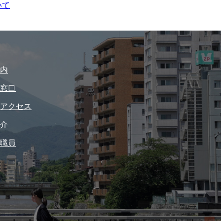
いて
内
窓口
アクセス
介
職員