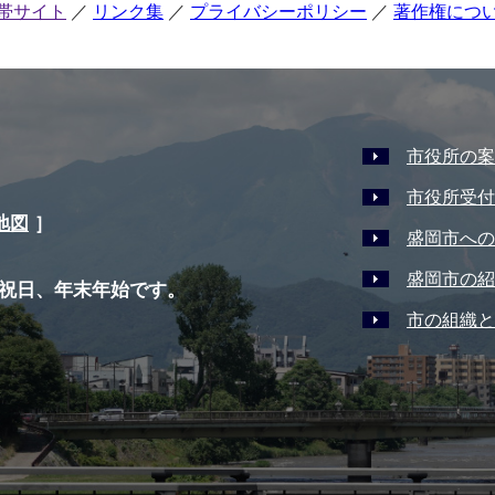
帯サイト
リンク集
プライバシーポリシー
著作権につ
市役所の案
市役所受付
地図
］
盛岡市への
盛岡市の紹
祝日、年末年始です。
市の組織と