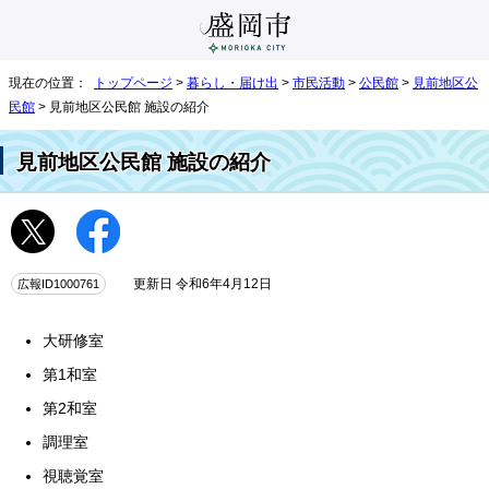
現在の位置：
トップページ
>
暮らし・届け出
>
市民活動
>
公民館
>
見前地区公
民館
> 見前地区公民館 施設の紹介
見前地区公民館 施設の紹介
広報ID1000761
更新日 令和6年4月12日
大研修室
第1和室
第2和室
調理室
視聴覚室