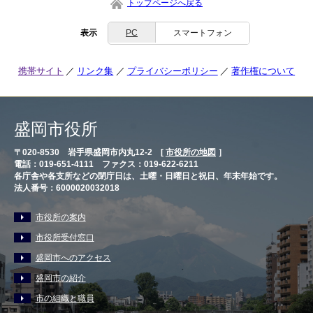
トップページへ戻る
表示
PC
スマートフォン
携帯サイト
リンク集
プライバシーポリシー
著作権について
盛岡市役所
〒020-8530 岩手県盛岡市内丸12-2 [
市役所の地図
］
電話：019-651-4111 ファクス：019-622-6211
各庁舎や各支所などの閉庁日は、土曜・日曜日と祝日、年末年始です。
法人番号：6000020032018
市役所の案内
市役所受付窓口
盛岡市へのアクセス
盛岡市の紹介
市の組織と職員