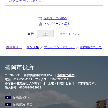
ムをご利用ください。
前のページへ戻る
トップページへ戻る
表示
PC
スマートフォン
携帯サイト
リンク集
プライバシーポリシー
著作権について
盛岡市役所
〒020-8530 岩手県盛岡市内丸12-2 [
市役所の地図
］
電話：019-651-4111 ファクス：019-622-6211
各庁舎や各支所などの閉庁日は、土曜・日曜日と祝日、年末年始です。
法人番号：6000020032018
市役所の案内
市役所受付窓口