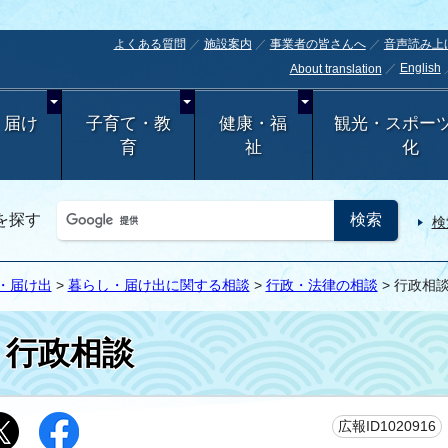
よくある質問
施設案内
事業者の皆さんへ
音声読み上
English
About translation
・届け
子育て・教
健康・福
観光・スポー
育
祉
化
を探す
検
・届け出
>
暮らし・届け出に関する相談
>
行政・法律の相談
> 行政相
行政相談
広報ID1020916