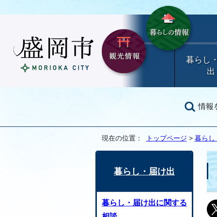
暮らし
出
情報
現在の位置：
トップページ
>
暮らし
暮らし・届け出
暮らし・届け出に関する
相談