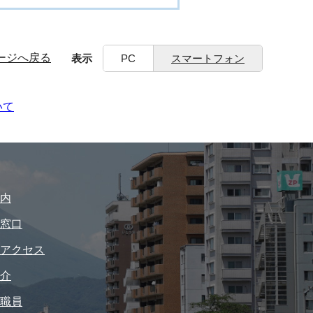
ージへ戻る
表示
PC
スマートフォン
いて
内
窓口
アクセス
介
職員