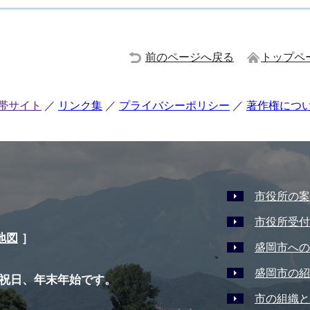
前のページへ戻る
トップペ
帯サイト
リンク集
プライバシーポリシー
著作権につ
市役所の案
市役所受付
地図
］
盛岡市への
盛岡市の紹
祝日、年末年始です。
市の組織と