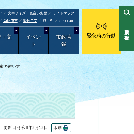
げ
文字サイズ・色合い変更
サイトマップ
한국어
ภาษาไทย
简体中文
繁体中文
目的別で探す
緊急時の行動
ツ・文
イベン
市政情
ト
報
索の使い方
談
更新日 令和8年3月13日
印刷