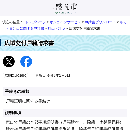
現在の位置：
トップページ
>
オンラインサービス
>
申請書ダウンロード
>
暮ら
し・届け出に関する申請書
>
届出・証明
> 広域交付戸籍請求書
広域交付戸籍請求書
広報ID1051695
更新日 令和8年1月5日
手続きの種類
戸籍証明に関する手続き
説明事項
窓口で戸籍の全部事項証明書（戸籍謄本）、除籍（改製原戸籍）
謄本や戸籍電子証明書提供用識別符号、除籍電子証明書提供用識