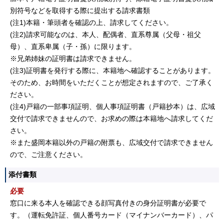
別符号などを取得する際に提出する請求書類
(注1)本籍・筆頭者を確認の上、請求してください。
(注2)請求可能なのは、本人、配偶者、直系尊属（父母・祖父
母）、直系卑属（子・孫）に限ります。
※兄弟姉妹の証明書は請求できません。
(注3)証明書を発行する際に、本籍地へ確認することがあります。
そのため、お時間をいただくことが想定されますので、ご了承く
ださい。
(注4)戸籍の一部事項証明、個人事項証明書（戸籍抄本）は、広域
交付で請求できませんので、お求めの際は本籍地へ請求してくだ
さい。
※また盛岡本籍以外の戸籍の附票も、広域交付で請求できません
ので、ご注意ください。
添付書類
必要
窓口に来る本人を確認できる顔写真付きの身分証明書が必要で
す。（運転免許証、個人番号カード（マイナンバーカード）、パ