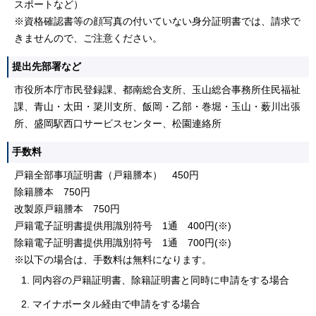
スポートなど）
※資格確認書等の顔写真の付いていない身分証明書では、請求で
きませんので、ご注意ください。
提出先部署など
市役所本庁市民登録課、都南総合支所、玉山総合事務所住民福祉
課、青山・太田・簗川支所、飯岡・乙部・巻堀・玉山・薮川出張
所、盛岡駅西口サービスセンター、松園連絡所
手数料
戸籍全部事項証明書（戸籍謄本） 450円
除籍謄本 750円
改製原戸籍謄本 750円
戸籍電子証明書提供用識別符号 1通 400円(※)
除籍電子証明書提供用識別符号 1通 700円(※)
※以下の場合は、手数料は無料になります。
同内容の戸籍証明書、除籍証明書と同時に申請をする場合
マイナポータル経由で申請をする場合