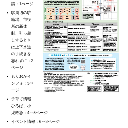
請：1ぺージ
駅周辺の駐
輪場、市役
所の新体
制、引っ越
しするとき
は上下水道
の手続きを
忘れずに：2
ページ
もりおかイ
ンフォ：3ペ
ージ
子育て情報
ひろば、小
児救急：4～5ページ
イベント情報：6～8ページ