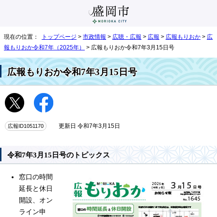
現在の位置：
トップページ
>
市政情報
>
広聴・広報
>
広報
>
広報もりおか
>
広
報もりおか令和7年（2025年）
> 広報もりおか令和7年3月15日号
広報もりおか令和7年3月15日号
広報ID1051170
更新日 令和7年3月15日
令和7年3月15日号のトピックス
窓口の時間
延長と休日
開設、オン
ライン申