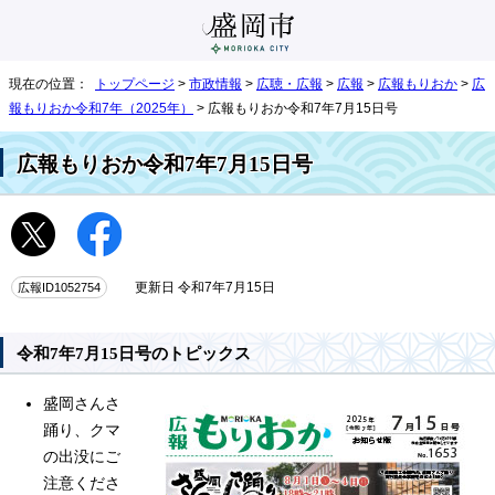
現在の位置：
トップページ
>
市政情報
>
広聴・広報
>
広報
>
広報もりおか
>
広
報もりおか令和7年（2025年）
> 広報もりおか令和7年7月15日号
広報もりおか令和7年7月15日号
広報ID1052754
更新日 令和7年7月15日
令和7年7月15日号のトピックス
盛岡さんさ
踊り、クマ
の出没にご
注意くださ