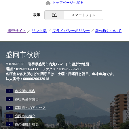
トップページへ戻る
表示
PC
スマートフォン
携帯サイト
リンク集
プライバシーポリシー
著作権について
盛岡市役所
〒020-8530 岩手県盛岡市内丸12-2 [
市役所の地図
］
電話：019-651-4111 ファクス：019-622-6211
各庁舎や各支所などの閉庁日は、土曜・日曜日と祝日、年末年始です。
法人番号：6000020032018
市役所の案内
市役所受付窓口
盛岡市へのアクセス
盛岡市の紹介
市の組織と職員