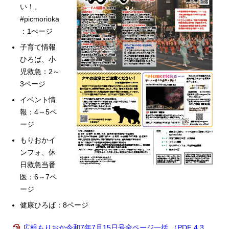
い！、
#picmorioka
：1ぺージ
子育て情報
ひろば、小
児救急：2～
3ページ
イベント情
報：4～5ペ
ージ
もりおかイ
ンフォ、休
日救急当番
医：6～7ペ
ージ
健康ひろば：8ページ
広報もりおか令和7年7月15日号全ページ一括 （PDF 4.3