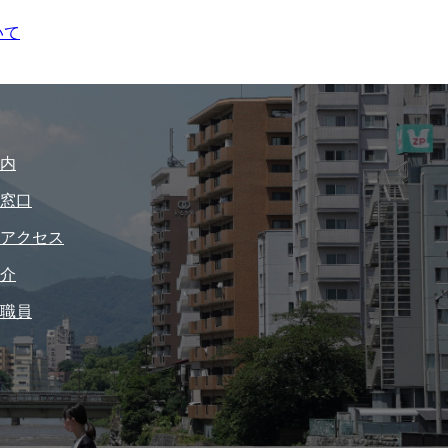
いて
内
窓口
アクセス
介
職員