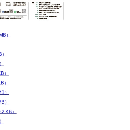
MB）
B）
B）
KB）
KB）
MB）
MB）
2 KB）
B）