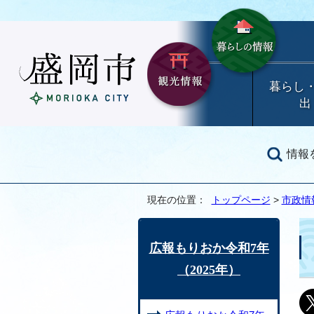
暮らし
出
情報
現在の位置：
トップページ
>
市政情
広報もりおか令和7年
（2025年）