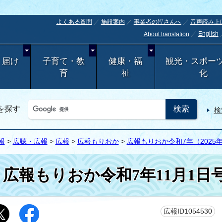
よくある質問
施設案内
事業者の皆さんへ
音声読み上
English
About translation
・届け
子育て・教
健康・福
観光・スポー
育
祉
化
を探す
検
報
>
広聴・広報
>
広報
>
広報もりおか
>
広報もりおか令和7年（2025
広報もりおか令和7年11月1日
更
広報ID1054530