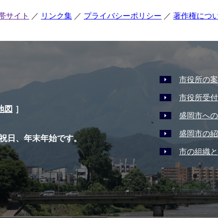
帯サイト
リンク集
プライバシーポリシー
著作権につ
市役所の案
市役所受付
地図
］
盛岡市への
盛岡市の紹
祝日、年末年始です。
市の組織と