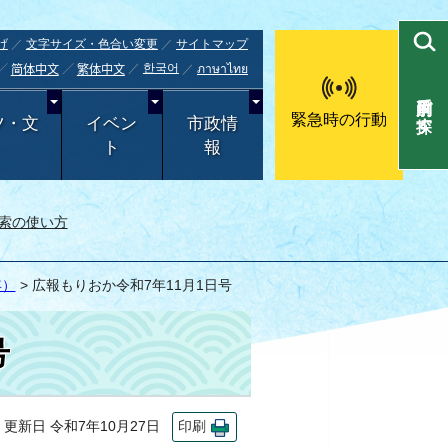
げ
文字サイズ・色合い変更
サイトマップ
한국어
ภาษาไทย
简体中文
繁体中文
目的別で探す
緊急時の行動
ツ・文
イベン
市政情
ト
報
索の使い方
年）
> 広報もりおか令和7年11月1日号
号
新日 令和7年10月27日
印刷