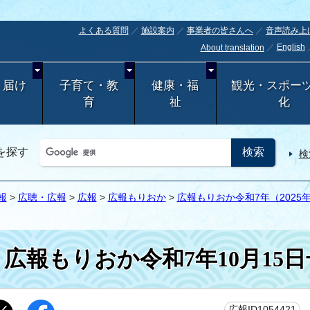
よくある質問
施設案内
事業者の皆さんへ
音声読み上
English
About translation
・届け
子育て・教
健康・福
観光・スポー
育
祉
化
を探す
検
報
>
広聴・広報
>
広報
>
広報もりおか
>
広報もりおか令和7年（2025
広報もりおか令和7年10月15日
更
広報ID1054421