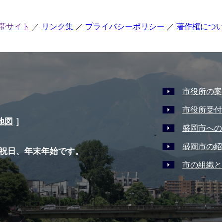
帯サイト
リンク集
プライバシーポリシー
著作権につ
市役所の案
市役所受付
地図
］
盛岡市への
盛岡市の紹
祝日、年末年始です。
市の組織と