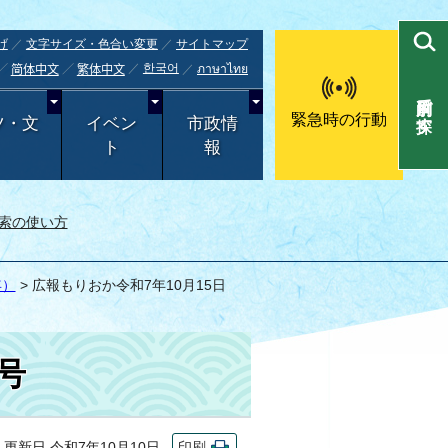
げ
文字サイズ・色合い変更
サイトマップ
한국어
ภาษาไทย
简体中文
繁体中文
目的別で探す
緊急時の行動
ツ・文
イベン
市政情
ト
報
索の使い方
年）
> 広報もりおか令和7年10月15日
号
新日 令和7年10月10日
印刷