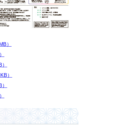
MB）
B）
B）
 KB）
B）
B）