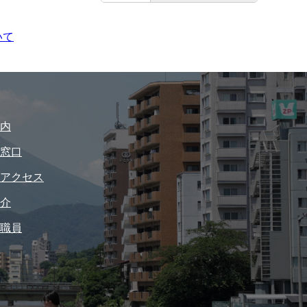
いて
内
窓口
アクセス
介
職員