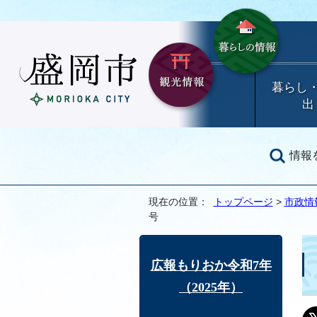
暮らし
出
情報
現在の位置：
トップページ
>
市政情
号
広報もりおか令和7年
（2025年）