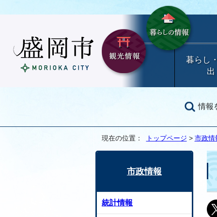
暮らし
出
情報
現在の位置：
トップページ
>
市政情
市政情報
統計情報