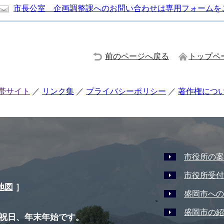
市長公室 企画調整課へのお問い合わせは専用フォームを
前のページへ戻る
トップペ
帯サイト
リンク集
プライバシーポリシー
著作権につ
市役所の案
市役所受付
地図
］
盛岡市への
盛岡市の紹
祝日、年末年始です。