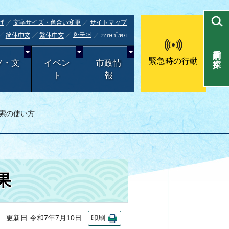
げ
文字サイズ・色合い変更
サイトマップ
한국어
ภาษาไทย
简体中文
繁体中文
目的別で探す
緊急時の行動
ツ・文
イベン
市政情
ト
報
索の使い方
果
更新日 令和7年7月10日
印刷