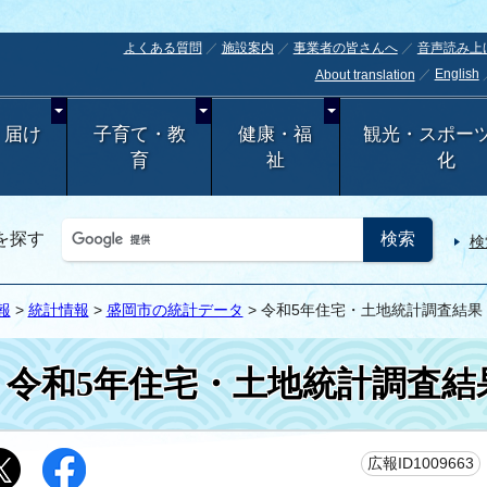
よくある質問
施設案内
事業者の皆さんへ
音声読み上
English
About translation
・届け
子育て・教
健康・福
観光・スポー
育
祉
化
を探す
検
報
>
統計情報
>
盛岡市の統計データ
> 令和5年住宅・土地統計調査結果
令和5年住宅・土地統計調査結
広報ID1009663