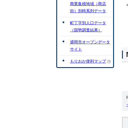
商業集積地域（商店
街）別時系列データ
町丁字別人口データ
（国勢調査結果）
盛岡市オープンデータ
サイト
もりおか便利マップ