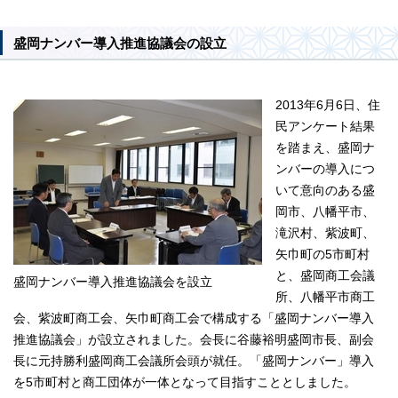
盛岡ナンバー導入推進協議会の設立
2013年6月6日、住
民アンケート結果
を踏まえ、盛岡ナ
ンバーの導入につ
いて意向のある盛
岡市、八幡平市、
滝沢村、紫波町、
矢巾町の5市町村
と、盛岡商工会議
盛岡ナンバー導入推進協議会を設立
所、八幡平市商工
会、紫波町商工会、矢巾町商工会で構成する「盛岡ナンバー導入
推進協議会」が設立されました。会長に谷藤裕明盛岡市長、副会
長に元持勝利盛岡商工会議所会頭が就任。「盛岡ナンバー」導入
を5市町村と商工団体が一体となって目指すこととしました。