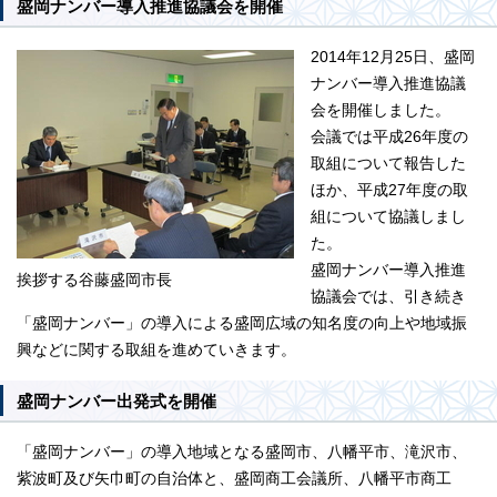
盛岡ナンバー導入推進協議会を開催
2014年12月25日、盛岡
ナンバー導入推進協議
会を開催しました。
会議では平成26年度の
取組について報告した
ほか、平成27年度の取
組について協議しまし
た。
盛岡ナンバー導入推進
挨拶する谷藤盛岡市長
協議会では、引き続き
「盛岡ナンバー」の導入による盛岡広域の知名度の向上や地域振
興などに関する取組を進めていきます。
盛岡ナンバー出発式を開催
「盛岡ナンバー」の導入地域となる盛岡市、八幡平市、滝沢市、
紫波町及び矢巾町の自治体と、盛岡商工会議所、八幡平市商工