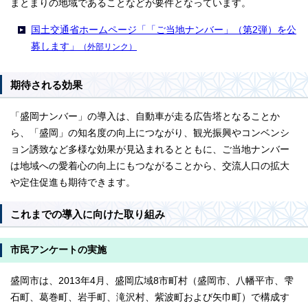
まとまりの地域であることなどが要件となっています。
国土交通省ホームページ「「ご当地ナンバー」（第2弾）を公
募します」
（外部リンク）
期待される効果
「盛岡ナンバー」の導入は、自動車が走る広告塔となることか
ら、「盛岡」の知名度の向上につながり、観光振興やコンベンシ
ョン誘致など多様な効果が見込まれるとともに、ご当地ナンバー
は地域への愛着心の向上にもつながることから、交流人口の拡大
や定住促進も期待できます。
これまでの導入に向けた取り組み
市民アンケートの実施
盛岡市は、2013年4月、盛岡広域8市町村（盛岡市、八幡平市、雫
石町、葛巻町、岩手町、滝沢村、紫波町および矢巾町）で構成す