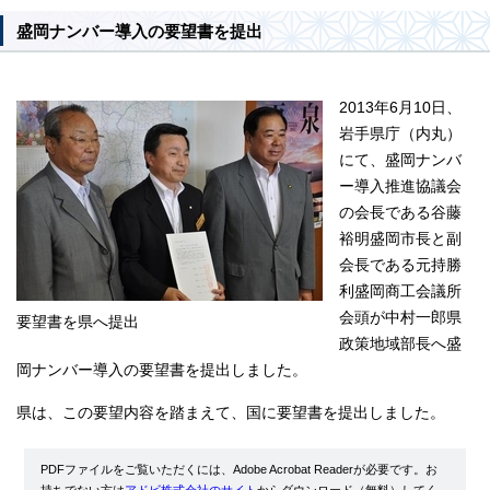
盛岡ナンバー導入の要望書を提出
2013年6月10日、
岩手県庁（内丸）
にて、盛岡ナンバ
ー導入推進協議会
の会長である谷藤
裕明盛岡市長と副
会長である元持勝
利盛岡商工会議所
会頭が中村一郎県
要望書を県へ提出
政策地域部長へ盛
岡ナンバー導入の要望書を提出しました。
県は、この要望内容を踏まえて、国に要望書を提出しました。
PDFファイルをご覧いただくには、Adobe Acrobat Readerが必要です。お
持ちでない方は
アドビ株式会社のサイト
からダウンロード（無料）してく