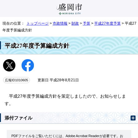
現在の位置：
トップページ
>
市政情報
>
財政
>
予算
>
平成27年度予算
> 平成27
年度予算編成方針
平成27年度予算編成方針
広報ID1010605
更新日 平成28年8月21日
平成27年度予算編成方針を策定しましたので、お知らせしま
す。
添付ファイル
PDFファイルをご覧いただくには、Adobe Acrobat Readerが必要です。お