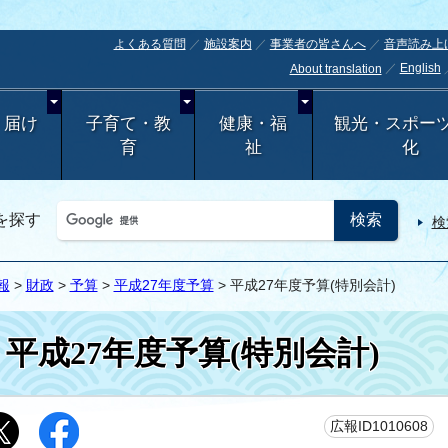
よくある質問
施設案内
事業者の皆さんへ
音声読み上
English
About translation
・届け
子育て・教
健康・福
観光・スポー
育
祉
化
を探す
検
報
>
財政
>
予算
>
平成27年度予算
> 平成27年度予算(特別会計)
平成27年度予算(特別会計)
更
広報ID1010608