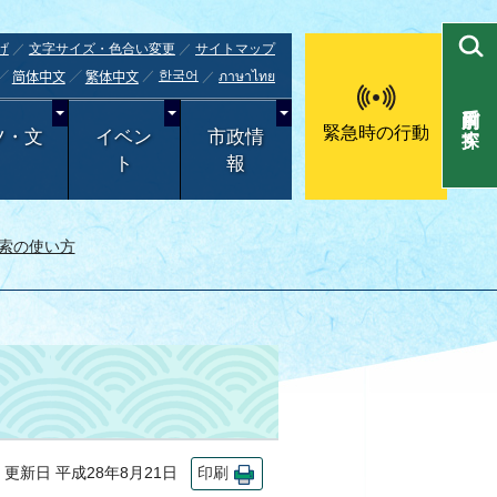
げ
文字サイズ・色合い変更
サイトマップ
한국어
ภาษาไทย
简体中文
繁体中文
目的別で探す
緊急時の行動
ツ・文
イベン
市政情
ト
報
索の使い方
新日 平成28年8月21日
印刷