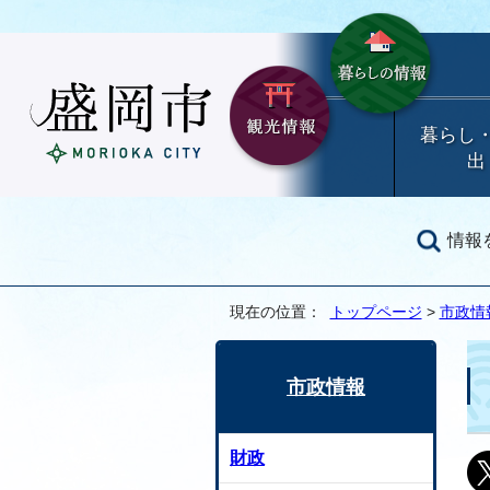
暮らし
出
情報
現在の位置：
トップページ
>
市政情
市政情報
財政