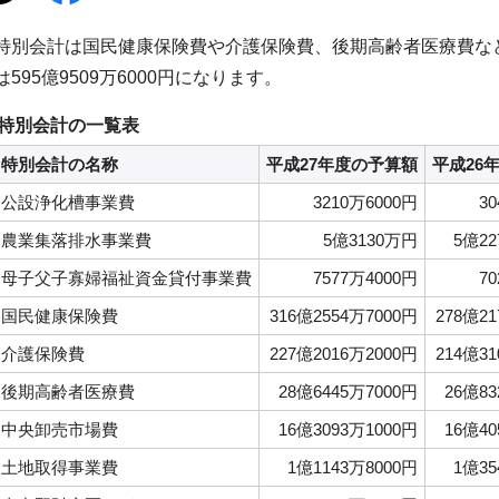
特別会計は国民健康保険費や介護保険費、後期高齢者医療費な
は595億9509万6000円になります。
特別会計の一覧表
特別会計の名称
平成27年度の予算額
平成26
公設浄化槽事業費
3210万6000円
3
農業集落排水事業費
5億3130万円
5億22
母子父子寡婦福祉資金貸付事業費
7577万4000円
7
国民健康保険費
316億2554万7000円
278億21
介護保険費
227億2016万2000円
214億31
後期高齢者医療費
28億6445万7000円
26億83
中央卸売市場費
16億3093万1000円
16億40
土地取得事業費
1億1143万8000円
1億35