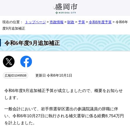
現在の位置：
トップページ
>
市政情報
>
財政
>
予算
>
令和6年度予算
> 令和6年
度9月追加補正
令和6年度9月追加補正
広報ID1049508
更新日 令和6年10月1日
令和6年度9月追加補正予算が成立しましたので、概要をお知らせ
します。
一般会計において、岩手県選挙区選出の参議院議員の辞職に伴
い、令和6年10月27日に執行される補欠選挙に係る経費8,754万円
を計上しました。