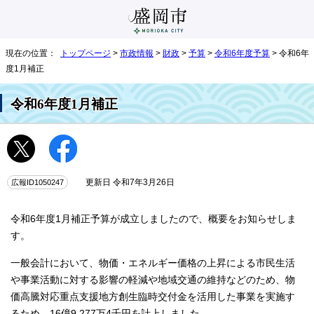
現在の位置：
トップページ
>
市政情報
>
財政
>
予算
>
令和6年度予算
> 令和6年
度1月補正
令和6年度1月補正
広報ID1050247
更新日 令和7年3月26日
令和6年度1月補正予算が成立しましたので、概要をお知らせしま
す。
一般会計において、物価・エネルギー価格の上昇による市民生活
や事業活動に対する影響の軽減や地域交通の維持などのため、物
価高騰対応重点支援地方創生臨時交付金を活用した事業を実施す
るため、16億9,277万4千円を計上しました。