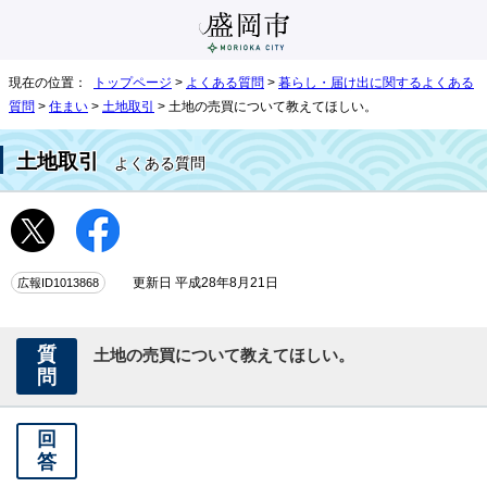
現在の位置：
トップページ
>
よくある質問
>
暮らし・届け出に関するよくある
質問
>
住まい
>
土地取引
> 土地の売買について教えてほしい。
土地取引
よくある質問
広報ID1013868
更新日 平成28年8月21日
質
土地の売買について教えてほしい。
問
回
答