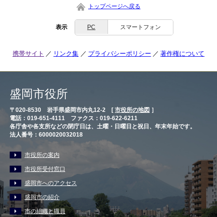
トップページへ戻る
表示
PC
スマートフォン
携帯サイト
リンク集
プライバシーポリシー
著作権について
盛岡市役所
〒020-8530 岩手県盛岡市内丸12-2 [
市役所の地図
］
電話：019-651-4111 ファクス：019-622-6211
各庁舎や各支所などの閉庁日は、土曜・日曜日と祝日、年末年始です。
法人番号：6000020032018
市役所の案内
市役所受付窓口
盛岡市へのアクセス
盛岡市の紹介
市の組織と職員