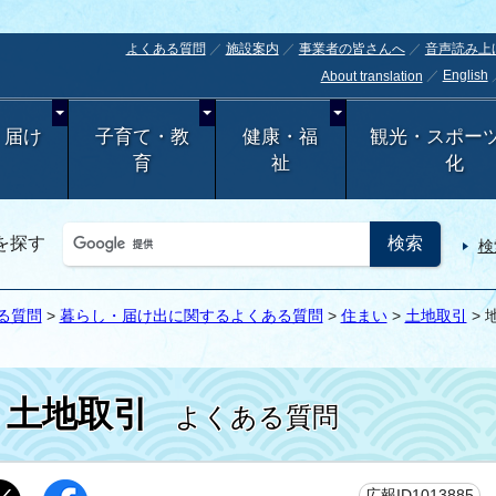
よくある質問
施設案内
事業者の皆さんへ
音声読み上
English
About translation
・届け
子育て・教
健康・福
観光・スポー
育
祉
化
を探す
検
る質問
>
暮らし・届け出に関するよくある質問
>
住まい
>
土地取引
>
土地取引
よくある質問
更
広報ID1013885