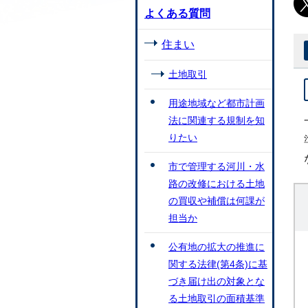
よくある質問
住まい
土地取引
用途地域など都市計画
法に関連する規制を知
りたい
市で管理する河川・水
路の改修における土地
の買収や補償は何課が
担当か
公有地の拡大の推進に
関する法律(第4条)に基
づき届け出の対象とな
る土地取引の面積基準