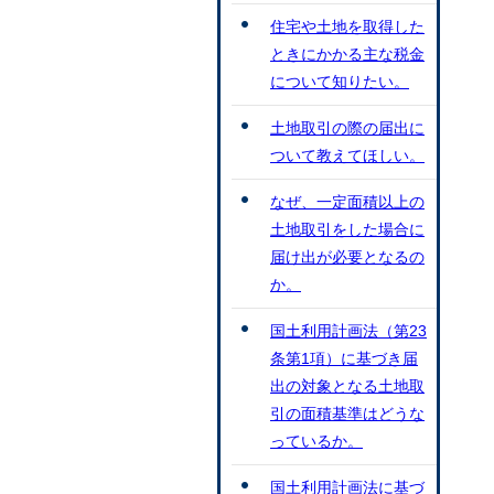
住宅や土地を取得した
ときにかかる主な税金
について知りたい。
土地取引の際の届出に
ついて教えてほしい。
なぜ、一定面積以上の
土地取引をした場合に
届け出が必要となるの
か。
国土利用計画法（第23
条第1項）に基づき届
出の対象となる土地取
引の面積基準はどうな
っているか。
国土利用計画法に基づ