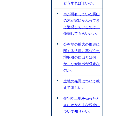
どうすればよいか。
市が所有している裏山
の木が家にかぶってき
て迷惑しているので、
伐採してもらいたい。
公有地の拡大の推進に
関する法律に基づく土
地取引の届出とは何
か。なぜ届出が必要な
のか。
土地の売買について教
えてほしい。
住宅や土地を売ったと
きにかかる主な税金に
ついて知りたい。