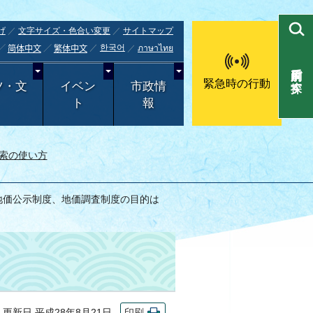
げ
文字サイズ・色合い変更
サイトマップ
한국어
ภาษาไทย
简体中文
繁体中文
目的別で探す
緊急時の行動
ツ・文
イベン
市政情
ト
報
索の使い方
 地価公示制度、地価調査制度の目的は
新日 平成28年8月21日
印刷