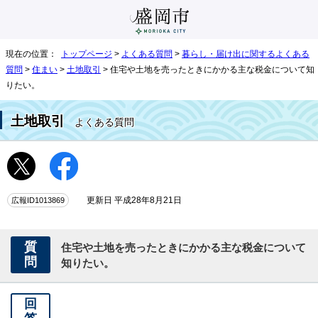
現在の位置：
トップページ
>
よくある質問
>
暮らし・届け出に関するよくある
質問
>
住まい
>
土地取引
> 住宅や土地を売ったときにかかる主な税金について知
りたい。
土地取引
よくある質問
広報ID1013869
更新日 平成28年8月21日
質
住宅や土地を売ったときにかかる主な税金について
問
知りたい。
回