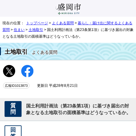
現在の位置：
トップページ
>
よくある質問
>
暮らし・届け出に関するよくある
質問
>
住まい
>
土地取引
> 国土利用計画法（第23条第1項）に基づき届出の対象
となる土地取引の面積基準はどうなっているか。
土地取引
よくある質問
広報ID1013873
更新日 平成28年8月21日
質
国土利用計画法（第23条第1項）に基づき届出の対
問
象となる土地取引の面積基準はどうなっているか。
回