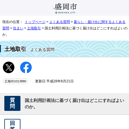
現在の位置：
トップページ
>
よくある質問
>
暮らし・届け出に関するよくある
質問
>
住まい
>
土地取引
> 国土利用計画法に基づく届け出はどこにすればよいの
か。
土地取引
よくある質問
広報ID1013880
更新日 平成28年8月21日
質
国土利用計画法に基づく届け出はどこにすればよい
問
のか。
回