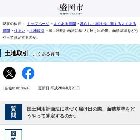
現在の位置：
トップページ
>
よくある質問
>
暮らし・届け出に関するよくある
質問
>
住まい
>
土地取引
> 国土利用計画法に基づく届け出の際、面積基準をどう
やって算定するのか。
土地取引
よくある質問
広報ID1013874
更新日 平成28年8月21日
質
国土利用計画法に基づく届け出の際、面積基準をど
問
うやって算定するのか。
回