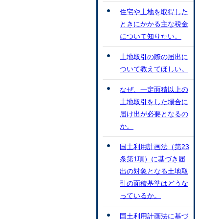
住宅や土地を取得した
ときにかかる主な税金
について知りたい。
土地取引の際の届出に
ついて教えてほしい。
なぜ、一定面積以上の
土地取引をした場合に
届け出が必要となるの
か。
国土利用計画法（第23
条第1項）に基づき届
出の対象となる土地取
引の面積基準はどうな
っているか。
国土利用計画法に基づ