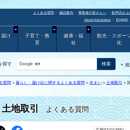
よくある質問
施設案内
事業者の皆さんへ
音声読み上
English
About translation
・届け
子育て・教
健康・福
観光・スポー
育
祉
化
を探す
検
る質問
>
暮らし・届け出に関するよくある質問
>
住まい
>
土地取引
>
土地取引
よくある質問
更
広報ID1013881