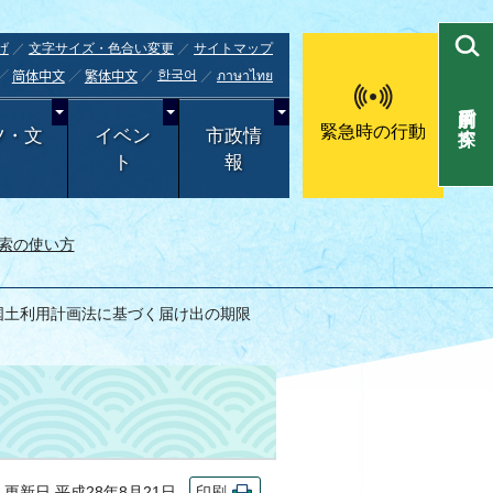
げ
文字サイズ・色合い変更
サイトマップ
한국어
ภาษาไทย
简体中文
繁体中文
目的別で探す
緊急時の行動
ツ・文
イベン
市政情
ト
報
索の使い方
 国土利用計画法に基づく届け出の期限
新日 平成28年8月21日
印刷