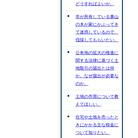
どうすればよいか。
市が所有している裏山
の木が家にかぶってき
て迷惑しているので、
伐採してもらいたい。
公有地の拡大の推進に
関する法律に基づく土
地取引の届出とは何
か。なぜ届出が必要な
のか。
土地の売買について教
えてほしい。
住宅や土地を売ったと
きにかかる主な税金に
ついて知りたい。