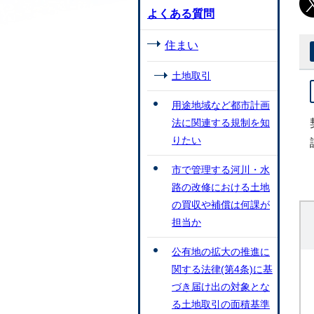
よくある質問
住まい
土地取引
用途地域など都市計画
法に関連する規制を知
りたい
市で管理する河川・水
路の改修における土地
の買収や補償は何課が
担当か
公有地の拡大の推進に
関する法律(第4条)に基
づき届け出の対象とな
る土地取引の面積基準