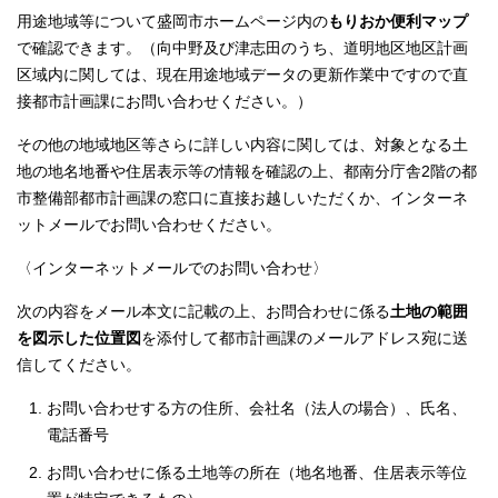
用途地域等について盛岡市ホームページ内の
もりおか便利マップ
で確認できます。（向中野及び津志田のうち、道明地区地区計画
区域内に関しては、現在用途地域データの更新作業中ですので直
接都市計画課にお問い合わせください。）
その他の地域地区等さらに詳しい内容に関しては、対象となる土
地の地名地番や住居表示等の情報を確認の上、都南分庁舎2階の都
市整備部都市計画課の窓口に直接お越しいただくか、インターネ
ットメールでお問い合わせください。
〈インターネットメールでのお問い合わせ〉
次の内容をメール本文に記載の上、お問合わせに係る
土地の範囲
を図示した位置図
を添付して都市計画課のメールアドレス宛に送
信してください。
お問い合わせする方の住所、会社名（法人の場合）、氏名、
電話番号
お問い合わせに係る土地等の所在（地名地番、住居表示等位