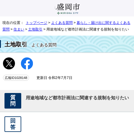
現在の位置：
トップページ
>
よくある質問
>
暮らし・届け出に関するよくある
質問
>
住まい
>
土地取引
> 用途地域など都市計画法に関連する規制を知りたい
土地取引
よくある質問
広報ID1028148
更新日 令和2年7月7日
質
用途地域など都市計画法に関連する規制を知りたい
問
回
答