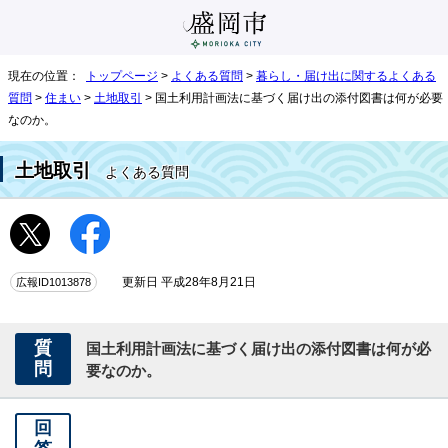
現在の位置：
トップページ
>
よくある質問
>
暮らし・届け出に関するよくある
質問
>
住まい
>
土地取引
> 国土利用計画法に基づく届け出の添付図書は何が必要
なのか。
土地取引
よくある質問
広報ID1013878
更新日 平成28年8月21日
質
国土利用計画法に基づく届け出の添付図書は何が必
問
要なのか。
回