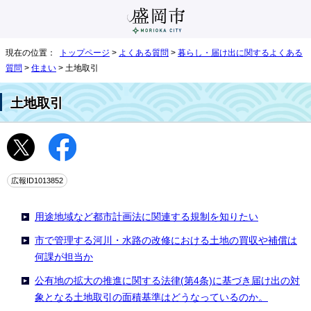
現在の位置：
トップページ
>
よくある質問
>
暮らし・届け出に関するよくある
質問
>
住まい
> 土地取引
土地取引
広報ID1013852
用途地域など都市計画法に関連する規制を知りたい
市で管理する河川・水路の改修における土地の買収や補償は
何課が担当か
公有地の拡大の推進に関する法律(第4条)に基づき届け出の対
象となる土地取引の面積基準はどうなっているのか。