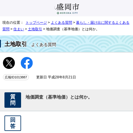
現在の位置：
トップページ
>
よくある質問
>
暮らし・届け出に関するよくある
質問
>
住まい
>
土地取引
> 地価調査（基準地価）とは何か。
土地取引
よくある質問
広報ID1013887
更新日 平成28年8月21日
質
地価調査（基準地価）とは何か。
問
回
答