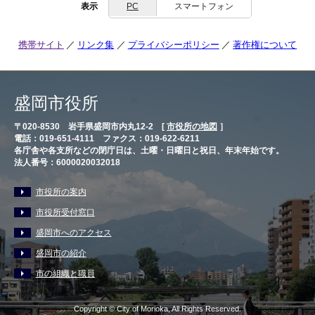
表示
PC
スマートフォン
携帯サイト
リンク集
プライバシーポリシー
著作権について
盛岡市役所
〒020-8530 岩手県盛岡市内丸12-2 [
市役所の地図
］
電話：019-651-4111 ファクス：019-622-6211
各庁舎や各支所などの閉庁日は、土曜・日曜日と祝日、年末年始です。
法人番号：6000020032018
市役所の案内
市役所受付窓口
盛岡市へのアクセス
盛岡市の紹介
市の組織と職員
Copyright © City of Morioka, All Rights Reserved.