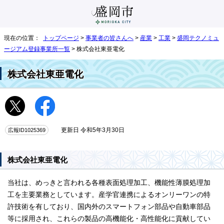
現在の位置：
トップページ
>
事業者の皆さんへ
>
産業
>
工業
>
盛岡テクノミュ
ージアム登録事業所一覧
> 株式会社東亜電化
株式会社東亜電化
広報ID1025369
更新日 令和5年3月30日
株式会社東亜電化
当社は、めっきと言われる各種表面処理加工、機能性薄膜処理加
工を主要業務としています。産学官連携によるオンリーワンの特
許技術を有しており、国内外のスマートフォン部品や自動車部品
等に採用され、これらの製品の高機能化・高性能化に貢献してい