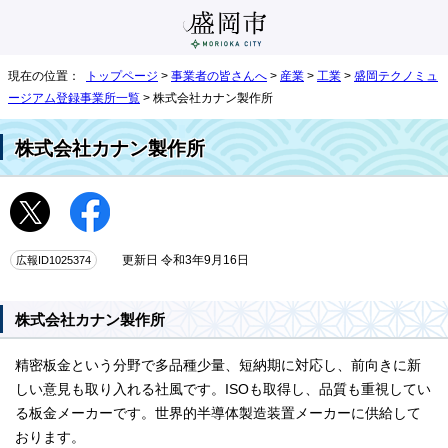
現在の位置：
トップページ
>
事業者の皆さんへ
>
産業
>
工業
>
盛岡テクノミュ
ージアム登録事業所一覧
> 株式会社カナン製作所
株式会社カナン製作所
広報ID1025374
更新日 令和3年9月16日
株式会社カナン製作所
精密板金という分野で多品種少量、短納期に対応し、前向きに新
しい意見も取り入れる社風です。ISOも取得し、品質も重視してい
る板金メーカーです。世界的半導体製造装置メーカーに供給して
おります。