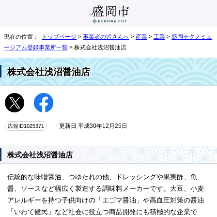
現在の位置：
トップページ
>
事業者の皆さんへ
>
産業
>
工業
>
盛岡テクノミュ
ージアム登録事業所一覧
> 株式会社浅沼醤油店
株式会社浅沼醤油店
広報ID1025371
更新日 平成30年12月25日
株式会社浅沼醤油店
伝統的な味噌醤油、つゆたれの他、ドレッシングや果実酢、魚
醤、ソースなど幅広く製造する調味料メーカーです。大豆、小麦
アレルギーを持つ子供向けの「エゴマ醤油」や高血圧対策の醤油
「いわて健民」など社会に役立つ商品開発にも積極的な企業で