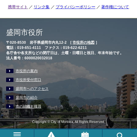
携帯サイト
リンク集
プライバシーポリシー
著作権について
盛岡市役所
〒020-8530 岩手県盛岡市内丸12-2 [
市役所の地図
］
電話：019-651-4111 ファクス：019-622-6211
各庁舎や各支所などの閉庁日は、土曜・日曜日と祝日、年末年始です。
法人番号：6000020032018
市役所の案内
市役所受付窓口
盛岡市へのアクセス
盛岡市の紹介
市の組織と職員
Copyright © City of Morioka, All Rights Reserved.