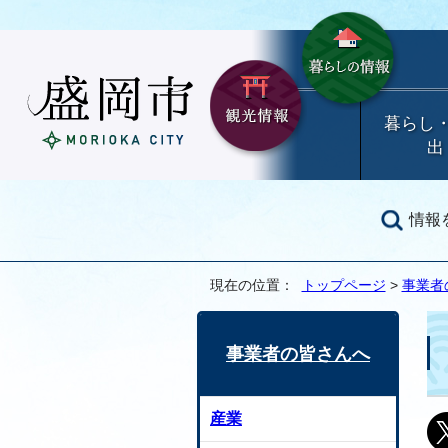
暮らし
出
情報
現在の位置：
トップページ
>
事業者
事業者の皆さんへ
産業