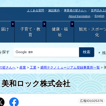
よくある質問
施設案内
事業者の皆さんへ
音声読み上
English
About translation
・届け
子育て・教
健康・福
観光・スポー
育
祉
化
を探す
検
の皆さんへ
>
産業
>
工業
>
盛岡テクノミュージアム登録事業所一覧
> 
美和ロック株式会社
広報ID1025376