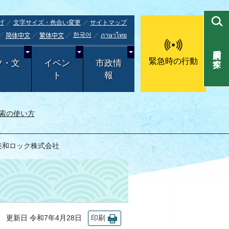
げ
文字サイズ・色合い変更
サイトマップ
한국어
ภาษาไทย
简体中文
繁体中文
目的別で探す
緊急時の行動
ツ・文
イベン
市政情
ト
報
索の使い方
美和ロック株式会社
更新日 令和7年4月28日
印刷