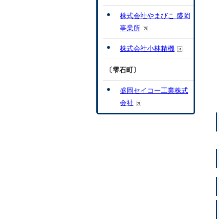
株式会社やまびこ 盛岡
事業所
株式会社小林精機
〔雫石町〕
盛岡セイコー工業株式
会社