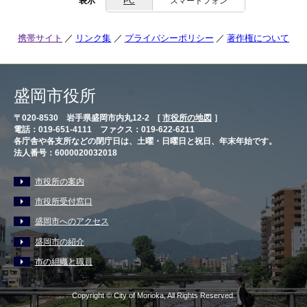
表示
PC
スマートフォン
携帯サイト
リンク集
プライバシーポリシー
著作権について
盛岡市役所
〒020-8530 岩手県盛岡市内丸12-2 [
市役所の地図
］
電話：019-651-4111 ファクス：019-622-6211
各庁舎や各支所などの閉庁日は、土曜・日曜日と祝日、年末年始です。
法人番号：6000020032018
市役所の案内
市役所受付窓口
盛岡市へのアクセス
盛岡市の紹介
市の組織と職員
Copyright © City of Morioka, All Rights Reserved.