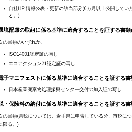
自社HP 情報公表・更新の該当部分(6カ月以上公開して
と。)
環境配慮の取組に係る基準に適合することを証する書類(
次の書類のいずれか。
ISO14001認定証の写し
エコアクション21認定証の写し
電子マニフェストに係る基準に適合することを証する書類
日本産業廃棄物処理振興センター交付の加入証の写し
税・保険料の納付に係る基準に適合することを証する書類
次の書類(県税については、岩手県に申告している分、市税に
に限る。)