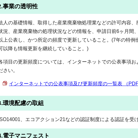
2.事業の透明性
法人の基礎情報、取得した産業廃棄物処理業などの許可内容、
状況、産業廃棄物の処理状況などの情報を、申請日前6ヶ月間
以上公表し、かつ所定の頻度で更新していること。(7年の特例
可以降も情報更新を継続していること。)
各項目の更新頻度については、インターネットでの公表事項お
ださい。
インターネットでの公表事項及び更新頻度の一覧表 （PDF 79
3.環境配慮の取組
ISO14001、エコアクション21などの認証制度による認証を
4.電子マニフェスト