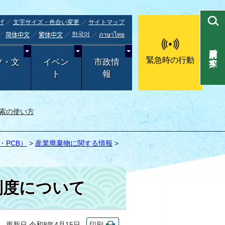
げ
文字サイズ・色合い変更
サイトマップ
한국어
ภาษาไทย
简体中文
繁体中文
目的別で探す
緊急時の行動
ツ・文
イベン
市政情
ト
報
索の使い方
PCB）
>
産業廃棄物に関する情報
>
制度について
更新日 令和8年4月15日
印刷