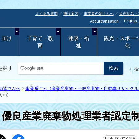
よくある質問
施設案内
事業者の皆さんへ
音声読み上
English
About translation
・届け
子育て・教
健康・福
観光・スポー
育
祉
化
を探す
検
の皆さんへ
>
事業系ごみ（産業廃棄物・一般廃棄物・自動車リサイクル・
いて
優良産業廃棄物処理業者認定
広報ID1008795