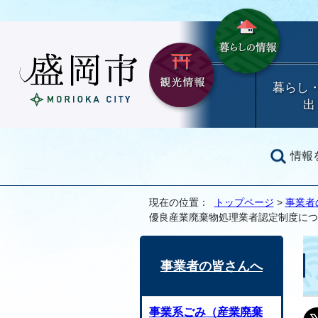
暮らし
出
情報
現在の位置：
トップページ
>
事業者
優良産業廃棄物処理業者認定制度につ
事業者の皆さんへ
事業系ごみ（産業廃棄